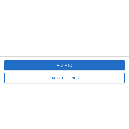
ayuda con sus cuentas de esta
experta que ha hecho del ahorro su
forma de vida.
ACEPTO
MÁS OPCIONES