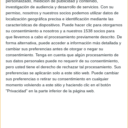
personalizado, medición de publicidad y contenido,
SINOPSIS
investigación de audiencia y desarrollo de servicios.
Con su
permiso, nosotros y nuestros socios podemos utilizar datos de
localización geográfica precisa e identificación mediante las
Goldy Locks tienen siete días para
características de dispositivos. Puede hacer clic para otorgarnos
cambiar los hábitos de consumo de
su consentimiento a nosotros y a nuestros 1538 socios para
una familia de cuatro miembros que
que llevemos a cabo el procesamiento previamente descrito. De
llega a gastarse más de 7.500
forma alternativa, puede acceder a información más detallada y
cambiar sus preferencias antes de otorgar o negar su
dólares al mes por culpa de su
consentimiento.
Tenga en cuenta que algún procesamiento de
continuo despilfarro. Para lograrlo,
sus datos personales puede no requerir de su consentimiento,
revisará las cuentas y desvelará sus
pero usted tiene el derecho de rechazar tal procesamiento. Sus
peculiares secretos de ahorradora.
preferencias se aplicarán solo a este sitio web. Puede cambiar
sus preferencias o retirar su consentimiento en cualquier
Goldy viaja a Carolina del Sur para
momento volviendo a este sitio y haciendo clic en el botón
ayudar a una familia que vive sin
"Privacidad" en la parte inferior de la página web.
poder ahorrar por culpa de su
adicción a las compras por internet
y a una factura mensual de 1.800
dólares solo en el supermercado.
Los Stapleton reciben consejos y