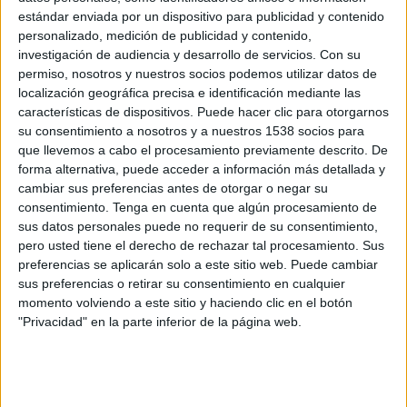
SINOPSIS
estándar enviada por un dispositivo para publicidad y contenido
personalizado, medición de publicidad y contenido,
investigación de audiencia y desarrollo de servicios.
Con su
Nesha y Jaz son dos amigas que se
permiso, nosotros y nuestros socios podemos utilizar datos de
conocieron a través de Internet y
localización geográfica precisa e identificación mediante las
características de dispositivos. Puede hacer clic para otorgarnos
decidieron ser compañeras de piso,
su consentimiento a nosotros y a nuestros 1538 socios para
ya que tienen el mismo estilo de
que llevemos a cabo el procesamiento previamente descrito. De
vida. Juntas abordan los problemas
forma alternativa, puede acceder a información más detallada y
y situaciones del día a día,
cambiar sus preferencias antes de otorgar o negar su
compartiendo su interés por la
consentimiento.
Tenga en cuenta que algún procesamiento de
comida y su amor por la hija de Jaz,
sus datos personales puede no requerir de su consentimiento,
Nana. El dúo lidia con la tensión de
pero usted tiene el derecho de rechazar tal procesamiento. Sus
preferencias se aplicarán solo a este sitio web. Puede cambiar
vivir en la misma casa, el
sus preferencias o retirar su consentimiento en cualquier
sentimiento de superación
momento volviendo a este sitio y haciendo clic en el botón
constante y la lucha por mejorar sus
"Privacidad" en la parte inferior de la página web.
condiciones físicas y lograr perder
peso.
Ambas se enfrentan a un estilo de