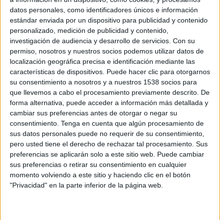
metan juntos en una cama. A
datos personales, como identificadores únicos e información
partir de ahí, todo es posible.
estándar enviada por un dispositivo para publicidad y contenido
personalizado, medición de publicidad y contenido,
investigación de audiencia y desarrollo de servicios.
Con su
permiso, nosotros y nuestros socios podemos utilizar datos de
localización geográfica precisa e identificación mediante las
características de dispositivos. Puede hacer clic para otorgarnos
su consentimiento a nosotros y a nuestros 1538 socios para
que llevemos a cabo el procesamiento previamente descrito. De
forma alternativa, puede acceder a información más detallada y
cambiar sus preferencias antes de otorgar o negar su
consentimiento.
Tenga en cuenta que algún procesamiento de
sus datos personales puede no requerir de su consentimiento,
pero usted tiene el derecho de rechazar tal procesamiento. Sus
preferencias se aplicarán solo a este sitio web. Puede cambiar
sus preferencias o retirar su consentimiento en cualquier
momento volviendo a este sitio y haciendo clic en el botón
"Privacidad" en la parte inferior de la página web.
Pilar Cebrián es la
psicóloga de Desnúdame,
encargada de seleccionar a