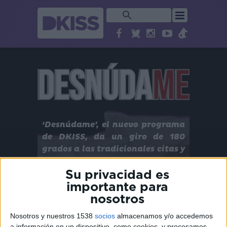
‘Desnúdame’, el nuevo programa
de DKISS, da un giro de 180
grados a las tradicionales citas y
propone una fórmula
rompedora. Se trata de
Su privacidad es
generar la intimidad entre dos
importante para
desconocidos a los que, a los
nosotros
pocos minutos de conocerse, se
Nosotros y nuestros 1538
socios
almacenamos y/o accedemos
les pide que se quiten la ropa y se
a información en un dispositivo, como cookies, y procesamos