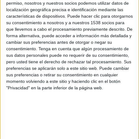
permiso, nosotros y nuestros socios podemos utilizar datos de
SINOPSIS
localización geográfica precisa e identificación mediante las
características de dispositivos. Puede hacer clic para otorgarnos
su consentimiento a nosotros y a nuestros 1538 socios para
Tras revitalizar y devolver la a la
que llevemos a cabo el procesamiento previamente descrito. De
localidad de Wetumpka, Ben y Erin
forma alternativa, puede acceder a información más detallada y
Napier visitan otra pequeña ciudad
cambiar sus preferencias antes de otorgar o negar su
(Fort Morgan, Colorado) y junto a
consentimiento.
Tenga en cuenta que algún procesamiento de
otras estrellas de las reformas del
sus datos personales puede no requerir de su consentimiento,
canal, renuevan viviendas, negocios
pero usted tiene el derecho de rechazar tal procesamiento. Sus
preferencias se aplicarán solo a este sitio web. Puede cambiar
y espacios públicos para continuar
sus preferencias o retirar su consentimiento en cualquier
con el movimiento de renovación
momento volviendo a este sitio y haciendo clic en el botón
de las pequeñas ciudades.
"Privacidad" en la parte inferior de la página web.