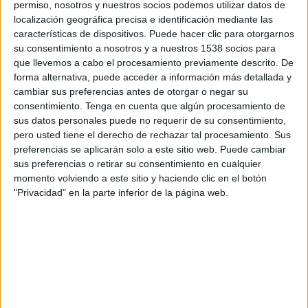
permiso, nosotros y nuestros socios podemos utilizar datos de
SINOPSIS
localización geográfica precisa e identificación mediante las
características de dispositivos. Puede hacer clic para otorgarnos
su consentimiento a nosotros y a nuestros 1538 socios para
Butte, Montana, es presa de un
que llevemos a cabo el procesamiento previamente descrito. De
aterrador levantamiento
forma alternativa, puede acceder a información más detallada y
sobrenatural. Los investigadores
cambiar sus preferencias antes de otorgar o negar su
paranormales Dave Schrader, Cindy
consentimiento.
Tenga en cuenta que algún procesamiento de
Kaza y KD Stafford son llamados a
sus datos personales puede no requerir de su consentimiento,
pero usted tiene el derecho de rechazar tal procesamiento. Sus
la histórica ciudad minera por la
preferencias se aplicarán solo a este sitio web. Puede cambiar
policía local para erradicar y
sus preferencias o retirar su consentimiento en cualquier
confrontar la causa de este mal.
momento volviendo a este sitio y haciendo clic en el botón
"Privacidad" en la parte inferior de la página web.