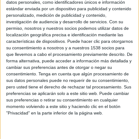
datos personales, como identificadores únicos e información
estándar enviada por un dispositivo para publicidad y contenido
Anthony Melchiorri es implacable
personalizado, medición de publicidad y contenido,
cuando se trata de ayudar a los
investigación de audiencia y desarrollo de servicios.
Con su
hoteles en dificultades a
permiso, nosotros y nuestros socios podemos utilizar datos de
recuperarse y encaminarse hacia el
localización geográfica precisa e identificación mediante las
características de dispositivos. Puede hacer clic para otorgarnos
éxito. Su enfoque sensato puede
su consentimiento a nosotros y a nuestros 1538 socios para
desanimar a algunos propietarios,
que llevemos a cabo el procesamiento previamente descrito. De
pero sus consejos pueden
forma alternativa, puede acceder a información más detallada y
transformar incluso las propiedades
cambiar sus preferencias antes de otorgar o negar su
más desastrosos. Sin embargo, en
consentimiento.
Tenga en cuenta que algún procesamiento de
última instancia, depende de los
sus datos personales puede no requerir de su consentimiento,
propietarios del hotel implementar
pero usted tiene el derecho de rechazar tal procesamiento. Sus
preferencias se aplicarán solo a este sitio web. Puede cambiar
y mantener sus cambios. En
Hotel
sus preferencias o retirar su consentimiento en cualquier
imposible
, las habilidades de
momento volviendo a este sitio y haciendo clic en el botón
gestión, las emociones y la
"Privacidad" en la parte inferior de la página web.
paciencia de Melchiorri se ponen a
prueba. Melchiorri primero evalúa
cada propiedad e identifica sus
problemas más significativos.