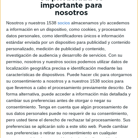
importante para
SINOPSIS
nosotros
Nosotros y nuestros 1538
socios
almacenamos y/o accedemos
Los encantadores gatitos que cada
a información en un dispositivo, como cookies, y procesamos
día nos enamoran a través de
datos personales, como identificadores únicos e información
internet no son siempre las
estándar enviada por un dispositivo para publicidad y contenido
enternecedoras mascotas que
personalizado, medición de publicidad y contenido,
reflejan vídeos y gifs. Estos felinos
investigación de audiencia y desarrollo de servicios.
Con su
tienen un fuerte carácter territorial
permiso, nosotros y nuestros socios podemos utilizar datos de
localización geográfica precisa e identificación mediante las
y unos instintos cazadores muy
características de dispositivos. Puede hacer clic para otorgarnos
desarrollados que, en ocasiones,
su consentimiento a nosotros y a nuestros 1538 socios para
pueden chocar con los intereses de
que llevemos a cabo el procesamiento previamente descrito. De
sus dueños, especialmente cuando
forma alternativa, puede acceder a información más detallada y
tienen que lidiar con
maullidos,
cambiar sus preferencias antes de otorgar o negar su
bufidos, arañazos, mordeduras,
consentimiento.
Tenga en cuenta que algún procesamiento de
micciones y excreciones
sus datos personales puede no requerir de su consentimiento,
pero usted tiene el derecho de rechazar tal procesamiento. Sus
descontroladas
. Sin
preferencias se aplicarán solo a este sitio web. Puede cambiar
embargo,
Jackson Galaxy, experto
sus preferencias o retirar su consentimiento en cualquier
educador de gatos con 20 años de