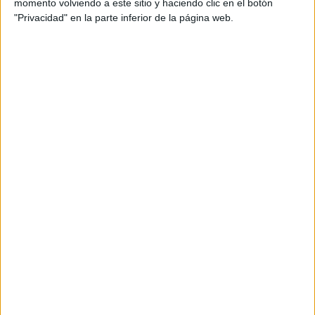
momento volviendo a este sitio y haciendo clic en el botón
experiencia, sostiene que todo
"Privacidad" en la parte inferior de la página web.
tiene solución si somos capaces de
meternos en la cabeza de estos
felinos y entender su lenguaje.
En
‘El encantador de gatos’, Galaxy
visita hogares en donde los felinos
han impuesto su ley, dando origen a
numerosos conflictos con el resto
de los miembros del hogar. Su
objetivo es conseguir que estas
conductas indeseables
desaparezcan y evitar que los
dueños tengan que renunciar a sus
queridas mascotas.
Así, de lunes a jueves, podremos
acompañar al rockero Galaxy (con
su funda de guitarra llena de
juguetes gatunos) en un viaje a