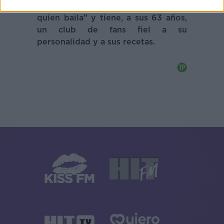
También ha participado en “Mira
quien baila” y tiene, a sus 63 años,
un club de fans fiel a su
personalidad y a sus recetas.