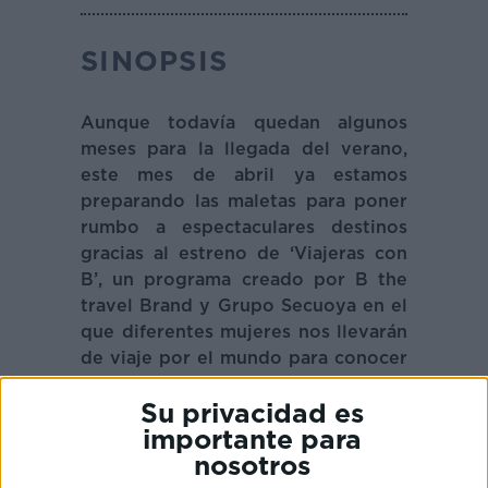
SINOPSIS
Aunque todavía quedan algunos
meses para la llegada del verano,
este mes de abril ya estamos
preparando las maletas para poner
rumbo a espectaculares destinos
gracias al estreno de ‘Viajeras con
B’, un programa creado por B the
travel Brand y Grupo Secuoya en el
que diferentes mujeres nos llevarán
de viaje por el mundo para conocer
nuevos lugares.
Su privacidad es
‘Viajeras con B’ estrena su segunda
importante para
temporada y en esta edición la
nosotros
bloguera de viajes
Marta