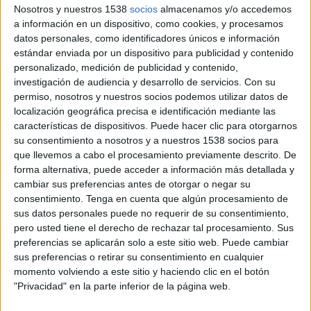
Nosotros y nuestros 1538
socios
almacenamos y/o accedemos
Goikoetxea (“Rojo
a información en un dispositivo, como cookies, y procesamos
Cangrejo”),
repite como cicerone
datos personales, como identificadores únicos e información
para recorrer nuevos destinos,
estándar enviada por un dispositivo para publicidad y contenido
acompañada en esta ocasión por
personalizado, medición de publicidad y contenido,
una viajera diferente en cada uno de
investigación de audiencia y desarrollo de servicios.
Con su
permiso, nosotros y nuestros socios podemos utilizar datos de
los seis capítulos del
localización geográfica precisa e identificación mediante las
programa.
Elena Furiase, Samantha
características de dispositivos. Puede hacer clic para otorgarnos
Vallejo-Nájera
,
Esmeralda Moya,
su consentimiento a nosotros y a nuestros 1538 socios para
Roko
(de “Tu cara me
que llevemos a cabo el procesamiento previamente descrito. De
suena”),
Maribel Gil
(ex concursante
forma alternativa, puede acceder a información más detallada y
de “Masterchef”) y
Lorena
cambiar sus preferencias antes de otorgar o negar su
Castell
son las protagonistas de
consentimiento.
Tenga en cuenta que algún procesamiento de
sus datos personales puede no requerir de su consentimiento,
esta serie documental en la que han
pero usted tiene el derecho de rechazar tal procesamiento. Sus
viajado como nunca antes lo habían
preferencias se aplicarán solo a este sitio web. Puede cambiar
hecho, al tiempo que narraban sus
sus preferencias o retirar su consentimiento en cualquier
experiencias a los espectadores a
momento volviendo a este sitio y haciendo clic en el botón
través de las herramientas del
"Privacidad" en la parte inferior de la página web.
universo transmedia. Como parte de