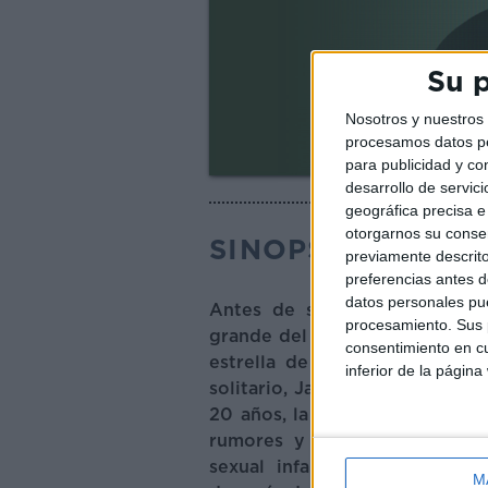
Su p
Nosotros y nuestro
procesamos datos per
para publicidad y co
desarrollo de servici
geográfica precisa e 
otorgarnos su conse
SINOPSIS
previamente descrito
preferencias antes d
datos personales pue
Antes de su muerte en 2009,
procesamiento. Sus p
grande del planeta. Desde lid
consentimiento en cu
estrella de la música desde l
inferior de la página
solitario, Jackson se ganó el 
20 años, la vida privada del 
rumores y denuncias. En dos
sexual infantil, pero nunca 
M