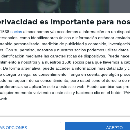
rivacidad es importante para no
s 1538
socios
almacenamos y/o accedemos a información en un disposit
sonales, como identificadores únicos e información estándar enviada 
ntenido personalizado, medición de publicidad y contenido, investigaci
os.
Con su permiso, nosotros y nuestros socios podemos utilizar datos 
identificación mediante las características de dispositivos. Puede hacer
ntimiento a nosotros y a nuestros 1538 socios para que llevemos a ca
. De forma alternativa, puede acceder a información más detallada y 
e otorgar o negar su consentimiento.
Tenga en cuenta que algún proc
de no requerir de su consentimiento, pero usted tiene el derecho de r
 Michael Jackson era la estrella pop más
referencias se aplicarán solo a este sitio web. Puede cambiar sus pref
erar a los Jackson 5 y consolidarse como una
alquier momento volviendo a este sitio y haciendo clic en el botón "Pri
os 8 años hasta forjar su propia carrera en
 web.
título de «Rey del Pop». Pero durante más de
cantante se vio empañada por la oscuridad de
 ocasiones, Jackson fue acusado de abuso
fue declarado culpable. Más de una década
ÁS OPCIONES
ACEPTO