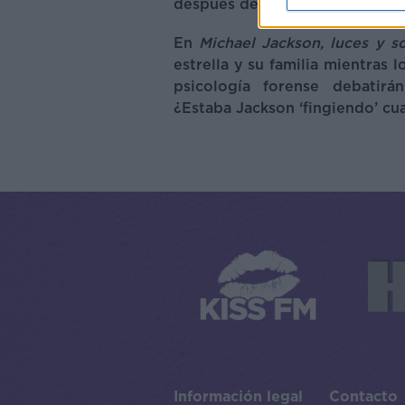
después de su muerte, persisten
En
Michael Jackson, luces y 
estrella y su familia mientras 
psicología forense debatir
¿Estaba Jackson ‘fingiendo’ cu
Información legal
Contacto