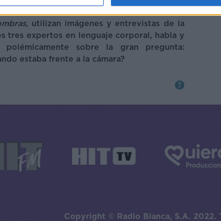
 las acusaciones contra él.
sombras
, utilizan imágenes y entrevistas de la
los tres expertos en lenguaje corporal, habla y
án polémicamente sobre la gran pregunta:
ando estaba frente a la cámara?
Copyright © Radio Blanca, S.A. 2022. 