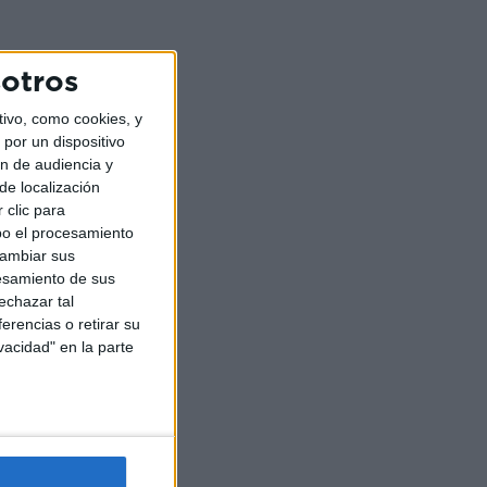
sotros
ivo, como cookies, y
por un dispositivo
ón de audiencia y
de localización
 clic para
bo el procesamiento
cambiar sus
esamiento de sus
echazar tal
erencias o retirar su
vacidad" en la parte