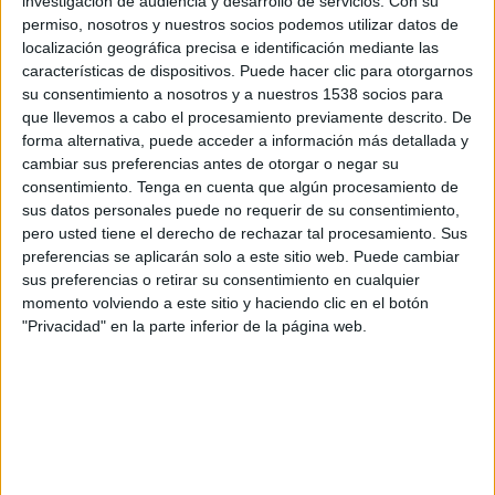
investigación de audiencia y desarrollo de servicios.
Con su
permiso, nosotros y nuestros socios podemos utilizar datos de
localización geográfica precisa e identificación mediante las
características de dispositivos. Puede hacer clic para otorgarnos
su consentimiento a nosotros y a nuestros 1538 socios para
SINOPSIS
que llevemos a cabo el procesamiento previamente descrito. De
forma alternativa, puede acceder a información más detallada y
cambiar sus preferencias antes de otorgar o negar su
El joven Shepard fue atado a una
consentimiento.
Tenga en cuenta que algún procesamiento de
valla con veinticinco años. Allí, lo
sus datos personales puede no requerir de su consentimiento,
abandonaron hasta morir y, días más
pero usted tiene el derecho de rechazar tal procesamiento. Sus
tarde, fue hallado su cuerpo sin
preferencias se aplicarán solo a este sitio web. Puede cambiar
vida. La razón del crimen, se ciñe a
sus preferencias o retirar su consentimiento en cualquier
momento volviendo a este sitio y haciendo clic en el botón
su identidad sexual. Matthew era
"Privacidad" en la parte inferior de la página web.
gay y su caso, por trágico que
resulte, es un recordatorio de que la
lucha contra el odio no cesa.