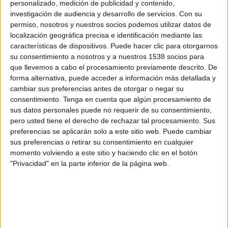
personalizado, medición de publicidad y contenido,
investigación de audiencia y desarrollo de servicios.
Con su
permiso, nosotros y nuestros socios podemos utilizar datos de
SINOPSIS
localización geográfica precisa e identificación mediante las
características de dispositivos. Puede hacer clic para otorgarnos
su consentimiento a nosotros y a nuestros 1538 socios para
Alina Burroughs ha trabajado
que llevemos a cabo el procesamiento previamente descrito. De
durante más de una década como
forma alternativa, puede acceder a información más detallada y
investigadora de los casos más
cambiar sus preferencias antes de otorgar o negar su
importantes y controvertidos del
consentimiento.
Tenga en cuenta que algún procesamiento de
C.S.I. Ahora, se dedica a revisar y
sus datos personales puede no requerir de su consentimiento,
pero usted tiene el derecho de rechazar tal procesamiento. Sus
reexaminar complejos asesinatos
preferencias se aplicarán solo a este sitio web. Puede cambiar
cometidos en los Estados Unidos,
sus preferencias o retirar su consentimiento en cualquier
con una atención extraordinaria
momento volviendo a este sitio y haciendo clic en el botón
para el detalle, estudiando cada
"Privacidad" en la parte inferior de la página web.
pista, siguiendo cada cabo suelto y
consiguiendo las evidencias para
condenar al culpable. Como experta
sabe que, aunque las pruebas no
pueden traer a las víctimas de