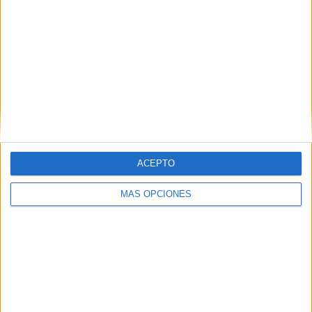
vuelta, sí pueden devolverlas a su
hogar.
Sábado 22:00
ACEPTO
MÁS OPCIONES