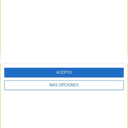
pregunta clave. Siempre había sido
Jamie el villano, pero
¿realmente
estaba aprovechándose de su hija
para enriquecerse o solo quería
salvarla de sus propias adicciones?
ACEPTO
MÁS OPCIONES