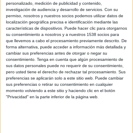
personalizado, medición de publicidad y contenido,
SINOPSIS
investigación de audiencia y desarrollo de servicios.
Con su
permiso, nosotros y nuestros socios podemos utilizar datos de
localización geográfica precisa e identificación mediante las
El documental comienza en el final
características de dispositivos. Puede hacer clic para otorgarnos
de
la polémica tutela que Jamie
su consentimiento a nosotros y a nuestros 1538 socios para
Spears obtuvo en 2008 sobre su
que llevemos a cabo el procesamiento previamente descrito. De
hija, la estrella mundial Britney
forma alternativa, puede acceder a información más detallada y
Spears
. Según lo pactado, este
cambiar sus preferencias antes de otorgar o negar su
control debería haber acabado en
consentimiento.
Tenga en cuenta que algún procesamiento de
sus datos personales puede no requerir de su consentimiento,
2009, pero se alargó durante trece
pero usted tiene el derecho de rechazar tal procesamiento. Sus
años. El movimiento #FreeBritney y
preferencias se aplicarán solo a este sitio web. Puede cambiar
sus seguidores celebraron la nueva
sus preferencias o retirar su consentimiento en cualquier
libertad de la cantante, pero, al
momento volviendo a este sitio y haciendo clic en el botón
recuperar el control de sus redes
"Privacidad" en la parte inferior de la página web.
sociales, la artista publicó una serie
de vídeos extraños y provocativos
que hizo que muchos se
cuestionaran su buena salud mental.
Entonces, se plantearon una