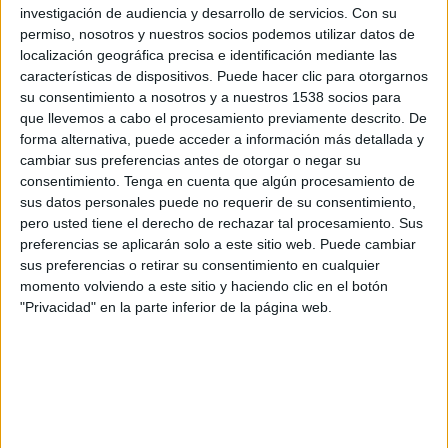
investigación de audiencia y desarrollo de servicios.
Con su
permiso, nosotros y nuestros socios podemos utilizar datos de
localización geográfica precisa e identificación mediante las
SINOPSIS
características de dispositivos. Puede hacer clic para otorgarnos
su consentimiento a nosotros y a nuestros 1538 socios para
El documental explora el
que llevemos a cabo el procesamiento previamente descrito. De
forma alternativa, puede acceder a información más detallada y
impactante caso de JonBenét
cambiar sus preferencias antes de otorgar o negar su
Ramsey desde una
nueva
consentimiento.
Tenga en cuenta que algún procesamiento de
perspectiva
. Por primera vez, los
sus datos personales puede no requerir de su consentimiento,
espectadores podrán escuchar los
pero usted tiene el derecho de rechazar tal procesamiento. Sus
audio diarios inéditos de Lou Smit,
preferencias se aplicarán solo a este sitio web. Puede cambiar
un famoso detective de homicidios
sus preferencias o retirar su consentimiento en cualquier
que intentó arrojar algo de claridad
momento volviendo a este sitio y haciendo clic en el botón
"Privacidad" en la parte inferior de la página web.
al caos que sigue rodeando este
asesinato. Lou exploró teorías
alternativas con preguntas que el
departamento de policía de Boulder
no se había hecho hasta ese
momento.