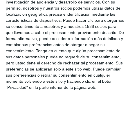
investigación de audiencia y desarrollo de servicios.
Con su
SINOPSIS
permiso, nosotros y nuestros socios podemos utilizar datos de
localización geográfica precisa e identificación mediante las
características de dispositivos. Puede hacer clic para otorgarnos
La vida de Blanca Martínez se
su consentimiento a nosotros y a nuestros 1538 socios para
paralizó cuando recibió una llamada
que llevemos a cabo el procesamiento previamente descrito. De
en la que le informaban del
forma alternativa, puede acceder a información más detallada y
fallecimiento de su hermano Miguel
cambiar sus preferencias antes de otorgar o negar su
Ángel en Estocolmo. Desde aquel
consentimiento.
Tenga en cuenta que algún procesamiento de
sus datos personales puede no requerir de su consentimiento,
día en 2005, toda la familia se volcó
pero usted tiene el derecho de rechazar tal procesamiento. Sus
en un caso que parecía ocultar algo.
preferencias se aplicarán solo a este sitio web. Puede cambiar
Nadie decía nada, las pruebas no
sus preferencias o retirar su consentimiento en cualquier
eran concluyentes y los análisis
momento volviendo a este sitio y haciendo clic en el botón
forenses eran contradictorios entre
"Privacidad" en la parte inferior de la página web.
ellos. Este thriller documental sigue
la realidad de Blanca y su lucha por
saber qué le paso realmente a su
hermano.