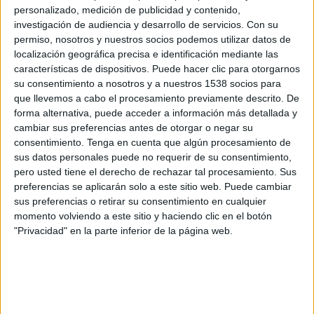
personalizado, medición de publicidad y contenido,
SINOPSIS
investigación de audiencia y desarrollo de servicios.
Con su
permiso, nosotros y nuestros socios podemos utilizar datos de
localización geográfica precisa e identificación mediante las
La serie muestra cómo
la violencia
características de dispositivos. Puede hacer clic para otorgarnos
puede irrumpir en los contextos
su consentimiento a nosotros y a nuestros 1538 socios para
más cotidianos
, con episodios que
que llevemos a cabo el procesamiento previamente descrito. De
recorren desapariciones, traiciones
forma alternativa, puede acceder a información más detallada y
y asesinatos que estremecieron a
cambiar sus preferencias antes de otorgar o negar su
comunidades enteras. Desde la
consentimiento.
Tenga en cuenta que algún procesamiento de
desaparición de una joven
sus datos personales puede no requerir de su consentimiento,
pero usted tiene el derecho de rechazar tal procesamiento. Sus
universitaria en Virginia cuyo
preferencias se aplicarán solo a este sitio web. Puede cambiar
cuerpo apareció semanas después
sus preferencias o retirar su consentimiento en cualquier
en un bosque, hasta el brutal
momento volviendo a este sitio y haciendo clic en el botón
asesinato de una madre en Texas
"Privacidad" en la parte inferior de la página web.
que puso bajo sospecha a su propio
círculo familiar, cada caso revela un
entramado de secretos que nadie
imaginaba.