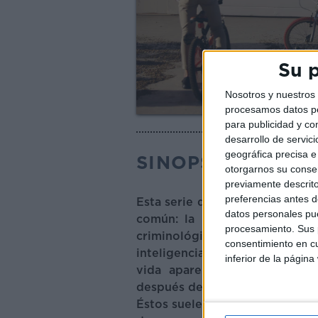
Su p
Nosotros y nuestro
procesamos datos per
para publicidad y co
desarrollo de servici
geográfica precisa e 
SINOPSIS
otorgarnos su conse
previamente descrito
preferencias antes d
Esta serie de crimen se adent
datos personales pue
común: la presencia de un de
procesamiento. Sus p
criminológico se caracteriz
consentimiento en cu
inteligencia para estudiar de
inferior de la página
vida aparentemente normal.
después de días, semanas o me
Éstos suelen iniciarse con sec