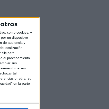
sotros
ivo, como cookies, y
por un dispositivo
ón de audiencia y
de localización
 clic para
bo el procesamiento
cambiar sus
esamiento de sus
echazar tal
erencias o retirar su
vacidad" en la parte