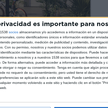
rivacidad es importante para no
s 1538
socios
almacenamos y/o accedemos a información en un disposit
sonales, como identificadores únicos e información estándar enviada 
ntenido personalizado, medición de publicidad y contenido, investigaci
os.
Con su permiso, nosotros y nuestros socios podemos utilizar datos 
identificación mediante las características de dispositivos. Puede hacer
ntimiento a nosotros y a nuestros 1538 socios para que llevemos a ca
. De forma alternativa, puede acceder a información más detallada y 
e otorgar o negar su consentimiento.
Tenga en cuenta que algún proc
ra en complejos casos unidos por un elemento
de no requerir de su consentimiento, pero usted tiene el derecho de r
predador. Los delincuentes con este perfil
referencias se aplicarán solo a este sitio web. Puede cambiar sus pref
an por actuar en solitario, utilizando su
alquier momento volviendo a este sitio y haciendo clic en el botón "Pri
tenidamente a la víctima mientras llevan una
 web.
 Cuando encuentran el momento oportuno,
ses de acecho, ejecutan sus malvados planes.
uestros o violaciones y terminan con la muerte