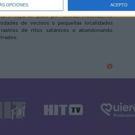
s depredadores no se ensañan solo con sus
ÁS OPCIONES
ACEPTO
tar pruebas provoca complejas investigaciones
empre vaya un paso por detrás. Además, no
idades de vecinos o pequeñas localidades
rastros de ritos satánicos o abandonando
trados.