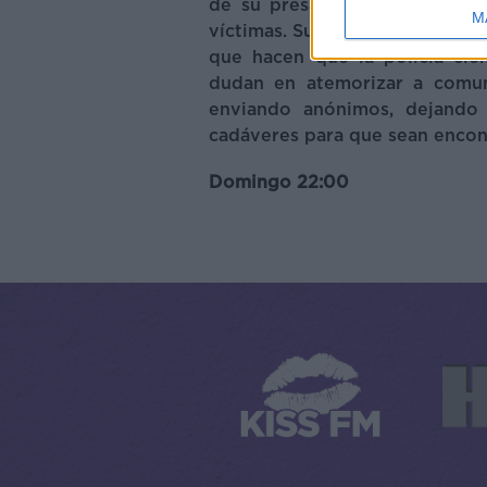
de su presa. Sin embargo, lo
M
víctimas. Su astucia para ocul
que hacen que la policía si
dudan en atemorizar a comun
enviando anónimos, dejando 
cadáveres para que sean encon
Domingo 22:00