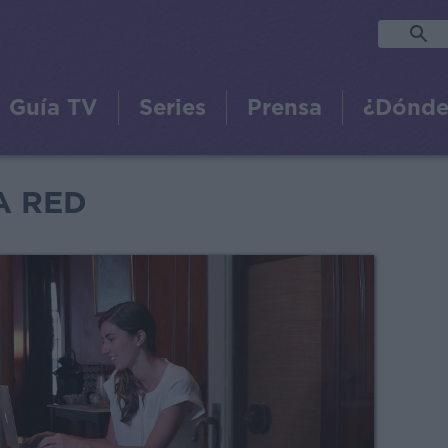
Guía TV
Series
Prensa
¿Dónde
A RED