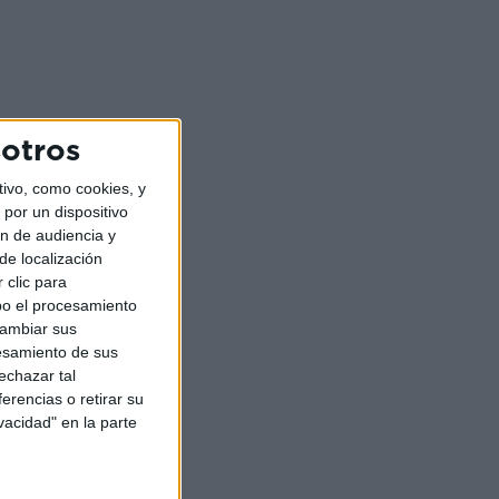
sotros
ivo, como cookies, y
por un dispositivo
ón de audiencia y
de localización
 clic para
bo el procesamiento
cambiar sus
esamiento de sus
echazar tal
erencias o retirar su
vacidad" en la parte