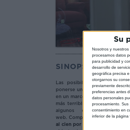
Su p
Nosotros y nuestro
procesamos datos per
para publicidad y co
SINOPSIS
desarrollo de servici
geográfica precisa e 
otorgarnos su conse
Las posibilidades que ofre
previamente descrito
ponerse una máscara y ocultar 
preferencias antes d
en un marco ideal para todo ti
datos personales pue
más terribles
. ‘Crímenes en la
procesamiento. Sus p
consentimiento en cu
algunos de los casos 
inferior de la página
web. Comprobaremos cómo
e
al cien por cien de con quién 