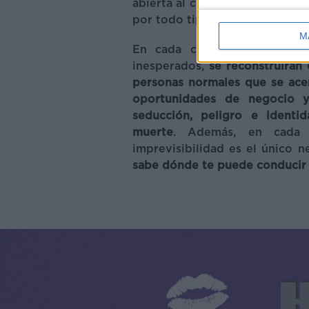
abierta al comprobar cómo hay
por todo tipo de mentes enfer
M
En cada capítulo, todos ell
inesperados,
se reconstruirán 
personas normales que se ace
oportunidades de negocio 
seducción, peligro e identid
muerte
. Además, en cada
imprevisibilidad es el único
sabe dónde te puede conducir e