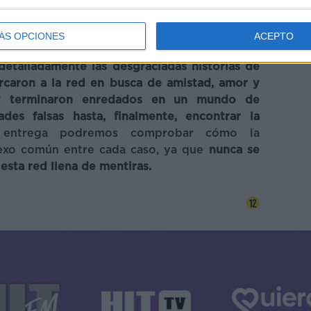
 quien cae en las redes de engaños tramadas
mas.
ÁS OPCIONES
ACEPTO
os repletos de misterio, suspense y giros
detalladamente las desgraciadas historias de
rcaron a la red en busca de amistad, amor y
y terminaron enredados en un mundo de
ades falsas hasta, finalmente, encontrar la
 entrega podremos comprobar cómo la
 nexo común entre cada caso, ya que
nunca se
sta red llena de mentiras.