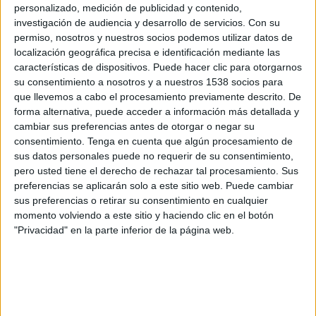
personalizado, medición de publicidad y contenido,
SINOPSIS
investigación de audiencia y desarrollo de servicios.
Con su
permiso, nosotros y nuestros socios podemos utilizar datos de
localización geográfica precisa e identificación mediante las
¿Qué sucede cuando las pistas de
características de dispositivos. Puede hacer clic para otorgarnos
un asesinato no son sólo físicas, sino
su consentimiento a nosotros y a nuestros 1538 socios para
digitales?
Atrapados en la red
que llevemos a cabo el procesamiento previamente descrito. De
presenta apasionantes historias
forma alternativa, puede acceder a información más detallada y
reales de investigadores que
cambiar sus preferencias antes de otorgar o negar su
ingresan al mundo digital para
consentimiento.
Tenga en cuenta que algún procesamiento de
sus datos personales puede no requerir de su consentimiento,
resolver un brutal asesinato. En
pero usted tiene el derecho de rechazar tal procesamiento. Sus
cada caso, los detectives se
preferencias se aplicarán solo a este sitio web. Puede cambiar
enfrentan a una falta de pistas
sus preferencias o retirar su consentimiento en cualquier
físicas. Pero cada vez que alguien se
momento volviendo a este sitio y haciendo clic en el botón
conecta a Internet, ya sea en salas
"Privacidad" en la parte inferior de la página web.
de chat, aplicaciones de teléfonos
móviles, GPS para automóviles o
rastreadores de actividad física,
deja un rastro digital tras de sí.
Ahora los investigadores deben