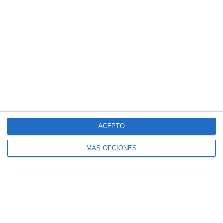
ingresar a este mundo virtual y
seguir los datos, mientras corren
contra el tiempo para garantizar
justicia para las familias de las
víctimas y localizar al asesino.
ACEPTO
MÁS OPCIONES