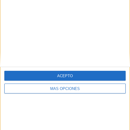
pública dividida entre la familia
Dewani, cuyos representantes
mantuvieron la inocencia de su hijo
Shrien, y la familia de Anni,
desesperada por averiguar qué
sucedió esa noche.
ACEPTO
MÁS OPCIONES