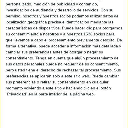
personalizado, medición de publicidad y contenido,
investigación de audiencia y desarrollo de servicios.
Con su
permiso, nosotros y nuestros socios podemos utilizar datos de
SINOPSIS
localización geográfica precisa e identificación mediante las
características de dispositivos. Puede hacer clic para otorgarnos
Este documental de cuatro partes
su consentimiento a nosotros y a nuestros 1538 socios para
que llevemos a cabo el procesamiento previamente descrito. De
sigue la increíble historia del
forma alternativa, puede acceder a información más detallada y
millonario británico Shrien Dewani y
cambiar sus preferencias antes de otorgar o negar su
su nueva esposa Anni. En 2010
consentimiento.
Tenga en cuenta que algún procesamiento de
viajaron a Ciudad del Cabo de luna
sus datos personales puede no requerir de su consentimiento,
de miel, pero pronto se convirtió en
pero usted tiene el derecho de rechazar tal procesamiento. Sus
un horror. Los recién casados fueron
preferencias se aplicarán solo a este sitio web. Puede cambiar
secuestrados a punta de pistola de
sus preferencias o retirar su consentimiento en cualquier
momento volviendo a este sitio y haciendo clic en el botón
regreso a su hotel. A la mañana
"Privacidad" en la parte inferior de la página web.
siguiente, la novia de 28 años fue
encontrada muerta por un disparo.
Durante años, la verdad sobre quién
fue el responsable de su muerte
siguió sin estar clara y la opinión