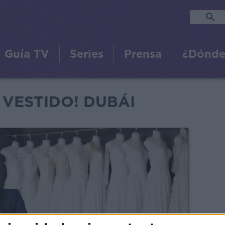
Guía TV
Series
Prensa
¿Dónde
E VESTIDO! DUBÁI