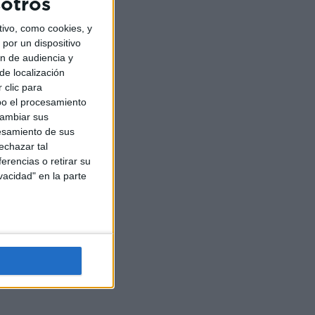
sotros
ivo, como cookies, y
por un dispositivo
ón de audiencia y
de localización
 clic para
bo el procesamiento
cambiar sus
esamiento de sus
echazar tal
erencias o retirar su
vacidad" en la parte