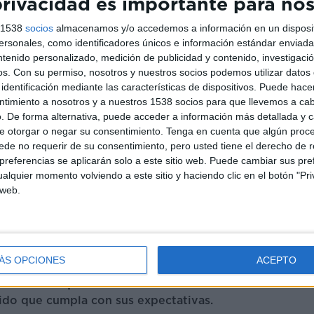
rivacidad es importante para no
s 1538
socios
almacenamos y/o accedemos a información en un disposit
sonales, como identificadores únicos e información estándar enviada 
ntenido personalizado, medición de publicidad y contenido, investigaci
os.
Con su permiso, nosotros y nuestros socios podemos utilizar datos 
identificación mediante las características de dispositivos. Puede hacer
ntimiento a nosotros y a nuestros 1538 socios para que llevemos a ca
. De forma alternativa, puede acceder a información más detallada y 
e otorgar o negar su consentimiento.
Tenga en cuenta que algún proc
de no requerir de su consentimiento, pero usted tiene el derecho de r
referencias se aplicarán solo a este sitio web. Puede cambiar sus pref
alquier momento volviendo a este sitio y haciendo clic en el botón "Pri
 web.
a en la alta costura,
Khalil Zein es una figura
a nupcial
. Su
experiencia y sensibilidad
le
es de cada novia y asesorarlas en
la elección
í, quiero ese vestido! Dubai
nos transportará
ÁS OPCIONES
ACEPTO
 Couture
, uno de los ateliers más prestigiosos
s de todas partes del mundo
acuden con la
ido que cumpla con sus expectativas.