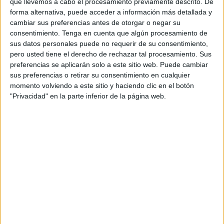
que llevemos a cabo el procesamiento previamente descrito. De
James
. Todos los casos muestran
forma alternativa, puede acceder a información más detallada y
una serie de patrones en los que
cambiar sus preferencias antes de otorgar o negar su
aparecen testimonios
consentimiento.
Tenga en cuenta que algún procesamiento de
contradictorios, personajes
sus datos personales puede no requerir de su consentimiento,
pero usted tiene el derecho de rechazar tal procesamiento. Sus
peligrosos y hallazgos
preferencias se aplicarán solo a este sitio web. Puede cambiar
perturbadores: ¿están los tres casos
sus preferencias o retirar su consentimiento en cualquier
conectados o se trata de una
momento volviendo a este sitio y haciendo clic en el botón
coincidencia?
"Privacidad" en la parte inferior de la página web.
Cada episodio profundiza en los
silencios, los secretos y las
tensiones que rodeaban a los
jóvenes, revelando un entorno
mucho más complejo de lo que sus
familias se imaginaban.
A medida
que sus madres comienzan a
investigar, forman una alianza para
buscar respuestas.