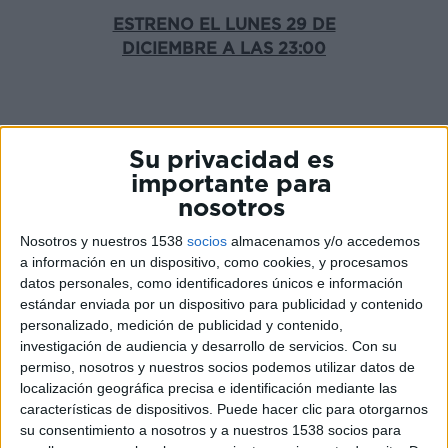
ESTRENO EL LUNES 29 DE
DICIEMBRE A LAS 23:00
DKISS estrena
Tres Madres en busca
Su privacidad es
de justicia
, una serie que
importante para
reconstruye la lucha incansable de
nosotros
tres mujeres que, ante la falta de
respuestas por parte de la policía,
Nosotros y nuestros 1538
socios
almacenamos y/o accedemos
emprenden juntas una búsqueda sin
a información en un dispositivo, como cookies, y procesamos
descanso tras la desaparición y
datos personales, como identificadores únicos e información
asesinato de sus hijos.
estándar enviada por un dispositivo para publicidad y contenido
personalizado, medición de publicidad y contenido,
investigación de audiencia y desarrollo de servicios.
Con su
permiso, nosotros y nuestros socios podemos utilizar datos de
localización geográfica precisa e identificación mediante las
Tres madres en busca de justicia
se
características de dispositivos. Puede hacer clic para otorgarnos
adentrará en las desapariciones de
su consentimiento a nosotros y a nuestros 1538 socios para
Micah y Baylee, y el asesinato de