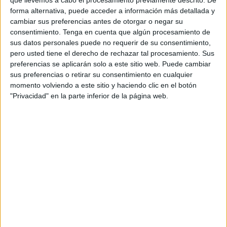
que llevemos a cabo el procesamiento previamente descrito. De
People
investiga
llegan a DKISS
forma alternativa, puede acceder a información más detallada y
para profundizar en algunos de
cambiar sus preferencias antes de otorgar o negar su
los
casos de true crime
más
consentimiento.
Tenga en cuenta que algún procesamiento de
impactantes,
abordados desde el
sus datos personales puede no requerir de su consentimiento,
pero usted tiene el derecho de rechazar tal procesamiento. Sus
rigor periodístico
y el acceso a
preferencias se aplicarán solo a este sitio web. Puede cambiar
testimonios clave. La serie
sus preferencias o retirar su consentimiento en cualquier
reconstruye investigaciones
momento volviendo a este sitio y haciendo clic en el botón
marcadas por
secretos, mentiras y
"Privacidad" en la parte inferior de la página web.
traiciones
, poniendo el foco en
cómo estos sucesos transformaron
para siempre a quienes los vivieron
de cerca.
Entre los casos destacan la
investigación de
una red criminal
que atacaba a hombres
homosexuales en Nueva York
, el
hallazgo de un cadáver en una
vivienda convertida en espacio