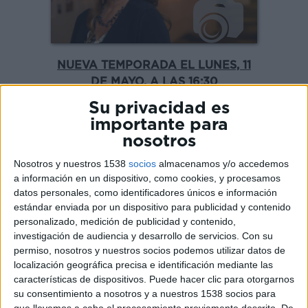
NUEVA TEMPORADA EL LUNES, 11
DE MAYO, A LAS 16:30
Su privacidad es
importante para
nosotros
De crímenes en la comunidad LGTBI
a desapariciones sin rastro y
Nosotros y nuestros 1538
socios
almacenamos y/o accedemos
pasiones mortales, el equipo
a información en un dispositivo, como cookies, y procesamos
editorial de la revista reconstruye
datos personales, como identificadores únicos e información
estándar enviada por un dispositivo para publicidad y contenido
historias reales llenas de giros
personalizado, medición de publicidad y contenido,
inquietantes a través de reportajes
investigación de audiencia y desarrollo de servicios.
Con su
originales.
permiso, nosotros y nuestros socios podemos utilizar datos de
localización geográfica precisa e identificación mediante las
características de dispositivos. Puede hacer clic para otorgarnos
su consentimiento a nosotros y a nuestros 1538 socios para
Nuevos episodios de
La revista