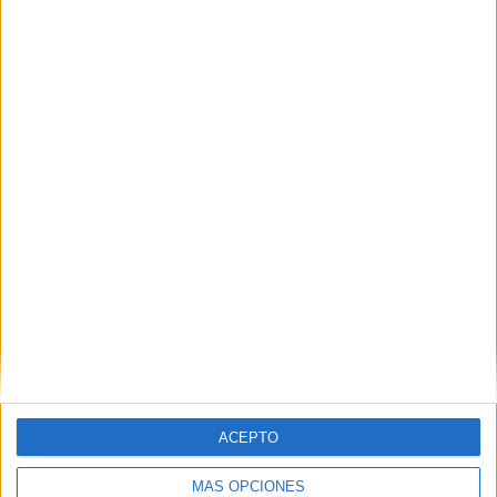
Operación trasplante
Se buscan chicas grandes:
ACEPTO
Escapando de Pearadise
MÁS OPCIONES