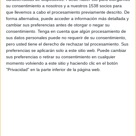
cadena, aunque el true crime
su consentimiento a nosotros y a nuestros 1538 socios para
también consigue atraer al
que llevemos a cabo el procesamiento previamente descrito. De
público
masculino
(un 0,9%), que
forma alternativa, puede acceder a información más detallada y
crece un 8,5%. Por
edades
, la
cambiar sus preferencias antes de otorgar o negar su
consentimiento.
Tenga en cuenta que algún procesamiento de
cadena sube en casi todos los
sus datos personales puede no requerir de su consentimiento,
targets, destacando entre los
pero usted tiene el derecho de rechazar tal procesamiento. Sus
jóvenes de
25 a 34 años
(1,1%;
preferencias se aplicarán solo a este sitio web. Puede cambiar
+20%) y el público por excelencia
sus preferencias o retirar su consentimiento en cualquier
del canal, los espectadores de
45 a
momento volviendo a este sitio y haciendo clic en el botón
64 años
(1,6%; +8%).
"Privacidad" en la parte inferior de la página web.
DKISS se mantiene fuerte
en la
C.
Valenciana
(un 1,6%) y crece de
manera espectacular
en
Cataluña
(1,6%; +27%). Se trata
de su segundo mejor dato del año
tras el
récord histórico
que marcó
en febrero (1,65%). Además,
también mejora en
Andalucía
(0,9%;