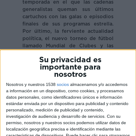
temporada en el que las cadenas
generalistas queman sus últimos
cartuchos con las galas o episodios
finales de sus programas estrella.
Por último, la ferviente actualidad
política, el nuevo torneo de fútbol
llamado Mundial de Clubes y las
finales de Roland Garros y la UEFA
Su privacidad es
Nations League (ambas el domingo
importante para
8) protagonizan gran parte de la
nosotros
batalla de audiencias de junio. A
pesar de todo ello, DKISS crece al
Nosotros y nuestros 1538
socios
almacenamos y/o accedemos
anotar un 1,2%, es decir, un 6% más
a información en un dispositivo, como cookies, y procesamos
que mayo, al mejorar
datos personales, como identificadores únicos e información
estándar enviada por un dispositivo para publicidad y contenido
en
sábado
(1,1%; +15%)
personalizado, medición de publicidad y contenido,
y
domingo
(1,1%; +6%).
investigación de audiencia y desarrollo de servicios.
Con su
permiso, nosotros y nuestros socios podemos utilizar datos de
Las
mujeres
(un 1,5%; +5%) siguen
localización geográfica precisa e identificación mediante las
siendo el mayor baluarte de la
características de dispositivos. Puede hacer clic para otorgarnos