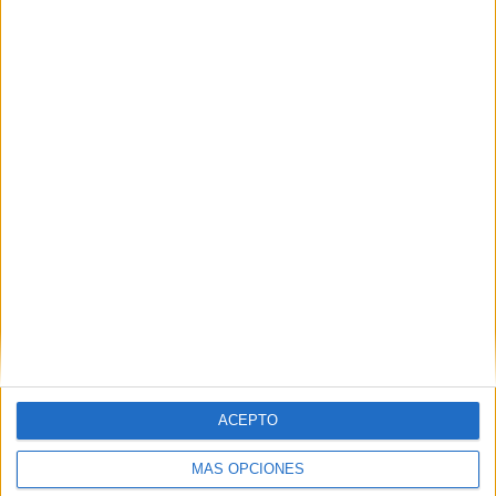
Operación trasplante
Se buscan chicas grandes:
ACEPTO
Escapando de Pearadise
MÁS OPCIONES