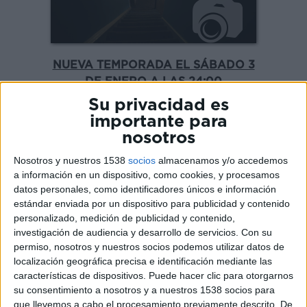
NUEVA TEMPORADA EL SÁBADO 3
DE ENERO A LAS 24:00
Su privacidad es
importante para
nosotros
Tras el éxito de su primera
temporada, llegando a alcanzar el
Nosotros y nuestros 1538
socios
almacenamos y/o accedemos
1,6% de share, este impactante true
a información en un dispositivo, como cookies, y procesamos
datos personales, como identificadores únicos e información
crime regresa con nuevos casos
estándar enviada por un dispositivo para publicidad y contenido
reales donde el horror permanece
personalizado, medición de publicidad y contenido,
en el lugar más inesperado.
investigación de audiencia y desarrollo de servicios.
Con su
permiso, nosotros y nuestros socios podemos utilizar datos de
localización geográfica precisa e identificación mediante las
características de dispositivos. Puede hacer clic para otorgarnos
Un cadáver en el sótano
vuelve con
su consentimiento a nosotros y a nuestros 1538 socios para
relatos estremecedores basados en
que llevemos a cabo el procesamiento previamente descrito. De