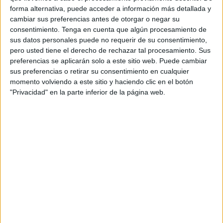
casos reales de asesinatos,
forma alternativa, puede acceder a información más detallada y
desapariciones y abusos
que
cambiar sus preferencias antes de otorgar o negar su
consentimiento.
Tenga en cuenta que algún procesamiento de
permanecieron ocultos durante
sus datos personales puede no requerir de su consentimiento,
años. A través de investigaciones
pero usted tiene el derecho de rechazar tal procesamiento. Sus
policiales exhaustivas y testimonios
preferencias se aplicarán solo a este sitio web. Puede cambiar
clave, la serie demuestra que el
sus preferencias o retirar su consentimiento en cualquier
peligro no siempre está lejos: a
momento volviendo a este sitio y haciendo clic en el botón
veces se esconde
en el corazón del
"Privacidad" en la parte inferior de la página web.
hogar
.
Cada episodio reconstruye historias
en las que
personas corrientes se
enfrentan a hallazgos impensables
,
desde cuerpos enterrados tras una
reforma hasta víctimas retenidas en
condiciones inhumanas. Las tramas
revelan
redes de engaño, traiciones
familiares y crímenes prolongados
en el tiempo
, donde el sótano se