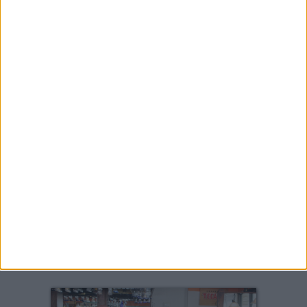
Renovación ¡Aloha!
Lujo a tu alcance con Izzy