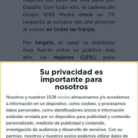
España. Con todo ello, la cadena del
Grupo KISS Media
crece
un 7%
respecto al octubre del año anterior
al crecer
en todas las franjas
.
Por
targets
, el canal se mantiene
muy fuerte entre su público más
afín, las
mujeres (1,6%)
,
pero
también iguala su mejor dato entre
Su privacidad es
los
hombres (1%)
, un 17% por
importante para
encima del mismo mes del año
nosotros
anterior. También
crece en el target
de 35 y 44 años (1,2%; +12%)
,
lo que
Nosotros y nuestros 1538
socios
almacenamos y/o accedemos
supone un 4% más que el mes
a información en un dispositivo, como cookies, y procesamos
anterior.
datos personales, como identificadores únicos e información
estándar enviada por un dispositivo para publicidad y contenido
Por
franjas
, destacan la
Tarde (1,2%)
,
personalizado, medición de publicidad y contenido,
investigación de audiencia y desarrollo de servicios.
Con su
que mejora un 14% con respecto a
permiso, nosotros y nuestros socios podemos utilizar datos de
hace un año, y el
Access
Prime Time