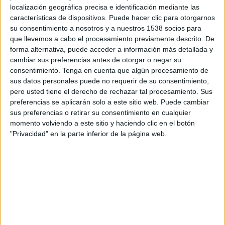
localización geográfica precisa e identificación mediante las
(1,1%)
, que sube un 13%. Además, y
características de dispositivos. Puede hacer clic para otorgarnos
gracias a los programas de reformas
su consentimiento a nosotros y a nuestros 1538 socios para
y de true crime, DKISS crece un
que llevemos a cabo el procesamiento previamente descrito. De
20% en comparación con el mes
forma alternativa, puede acceder a información más detallada y
anterior en el tramo de
12:00 a
cambiar sus preferencias antes de otorgar o negar su
consentimiento.
Tenga en cuenta que algún procesamiento de
15:00 de lunes a viernes
(1,01%).
sus datos personales puede no requerir de su consentimiento,
pero usted tiene el derecho de rechazar tal procesamiento. Sus
Por
ámbitos
, es crucial el apoyo
preferencias se aplicarán solo a este sitio web. Puede cambiar
de
Andalucía
(1,1%), donde DKISS
sus preferencias o retirar su consentimiento en cualquier
firma su mejor dato en temporada
momento volviendo a este sitio y haciendo clic en el botón
regular desde junio de 2021 (1,2%).
"Privacidad" en la parte inferior de la página web.
Crece un 35% respecto al año
pasado y un 6% en relación al mes
anterior. De hecho, el dato obtenido
de lunes a viernes (un 1,2%) es su
mejor resultado desde hace más de
dos años.
Los estrenos de true crime brillan