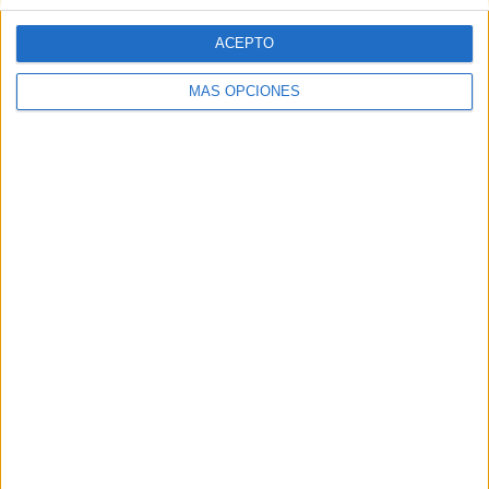
ACEPTO
MÁS OPCIONES
SERIES DKISS
Operación trasplante