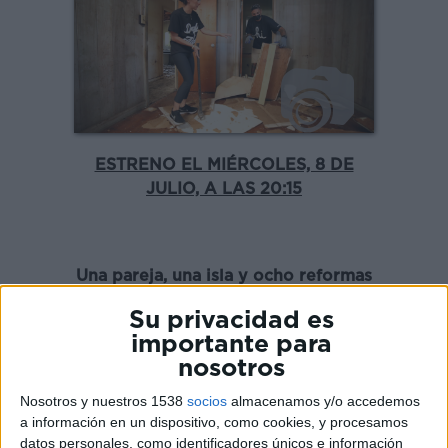
ESTRENO EL MIÉRCOLES, 8 DE
JULIO, A LAS 20:15
Una pareja, una isla y ocho reformas
extremas que pondrán a prueba su
Su privacidad es
experiencia y su capacidad para
importante para
convertir el caos en auténticos
nosotros
hogares.
Nosotros y nuestros 1538
socios
almacenamos y/o accedemos
a información en un dispositivo, como cookies, y procesamos
datos personales, como identificadores únicos e información