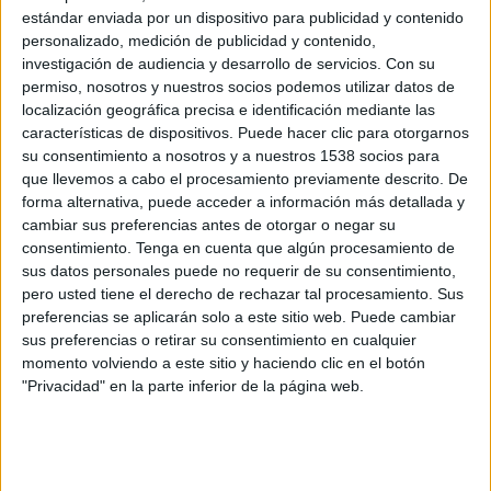
Julio
de 2026.-
DKISS estrena
estándar enviada por un dispositivo para publicidad y contenido
Renovación ¡Aloha!
, una nueva serie
personalizado, medición de publicidad y contenido,
investigación de audiencia y desarrollo de servicios.
Con su
que acompaña a Tristyn y Kamohai
permiso, nosotros y nuestros socios podemos utilizar datos de
Kalama, un matrimonio experto en
localización geográfica precisa e identificación mediante las
compraventa y rehabilitación de
características de dispositivos. Puede hacer clic para otorgarnos
viviendas, en su misión de devolver
su consentimiento a nosotros y a nuestros 1538 socios para
la vida a algunas de las casas más
que llevemos a cabo el procesamiento previamente descrito. De
deterioradas de la isla de Oahu, en
forma alternativa, puede acceder a información más detallada y
Hawái. En uno de los mercados
cambiar sus preferencias antes de otorgar o negar su
consentimiento.
Tenga en cuenta que algún procesamiento de
inmobiliarios más exigentes de
sus datos personales puede no requerir de su consentimiento,
Estados Unidos, la pareja afronta
pero usted tiene el derecho de rechazar tal procesamiento. Sus
proyectos en los que
el deterioro,
preferencias se aplicarán solo a este sitio web. Puede cambiar
el clima tropical y los elevados
sus preferencias o retirar su consentimiento en cualquier
costes de construcción convierten
momento volviendo a este sitio y haciendo clic en el botón
cada reforma en un auténtico reto
.
"Privacidad" en la parte inferior de la página web.
En cada episodio, los Kalama se
enfrentan a inmuebles que parecen
imposibles de recuperar: casas